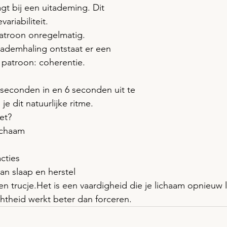
gt bij een uitademing. Dit 
ariabiliteit.
patroon onregelmatig. 
e ademhaling ontstaat er een 
 patroon: coherentie.
seconden in en 6 seconden uit te 
e dit natuurlijke ritme.
et?
lichaam
cties
an slaap en herstel
en trucje.Het is een vaardigheid die je lichaam opnieuw l
achtheid werkt beter dan forceren.