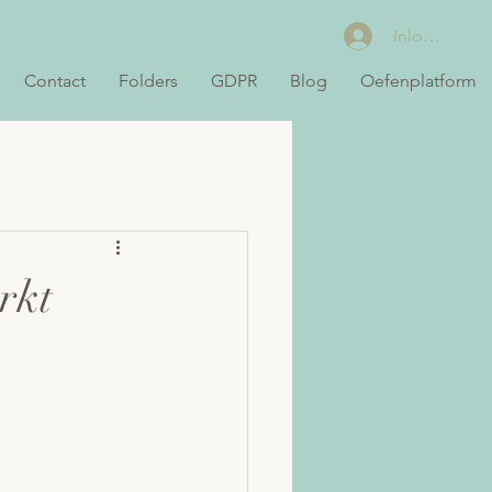
Inloggen
Contact
Folders
GDPR
Blog
Oefenplatform
rkt