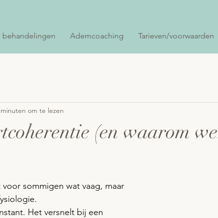
 behandelingen
Ademcoaching
Tarieven/voorwaarden
 minuten om te lezen
rtcoherentie (en waarom we
kt voor sommigen wat vaag, maar 
fysiologie.
nstant. Het versnelt bij een 