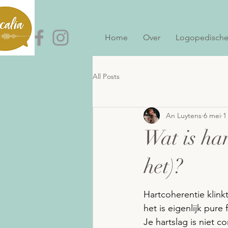
Home
Over
Logopedische
All Posts
An Luytens
6 mei
1
Wat is ha
het)?
Hartcoherentie klin
het is eigenlijk pure 
Je hartslag is niet co