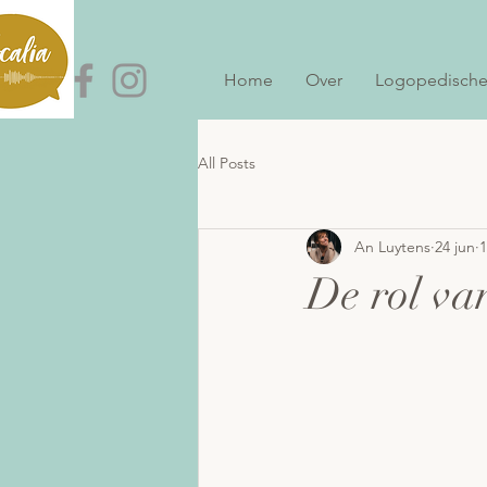
Home
Over
Logopedische
All Posts
An Luytens
24 jun
1
De rol va