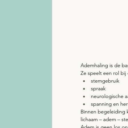
Ademhaling is de ba
Ze speelt een rol bij 
stemgebruik
spraak
neurologische 
spanning en her
Binnen begeleiding k
lichaam – adem – st
Adem is geen los on