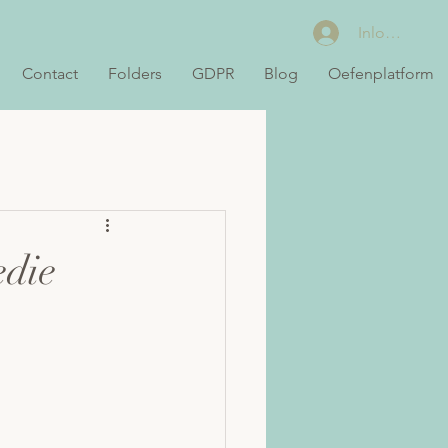
Inloggen
Contact
Folders
GDPR
Blog
Oefenplatform
edie