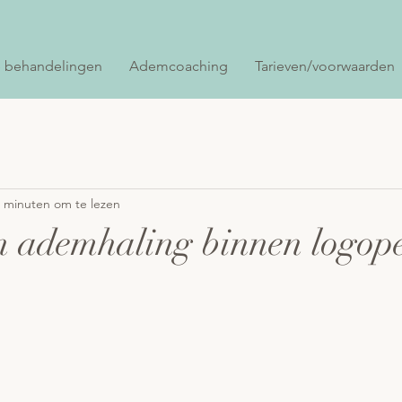
 behandelingen
Ademcoaching
Tarieven/voorwaarden
 minuten om te lezen
n ademhaling binnen logop