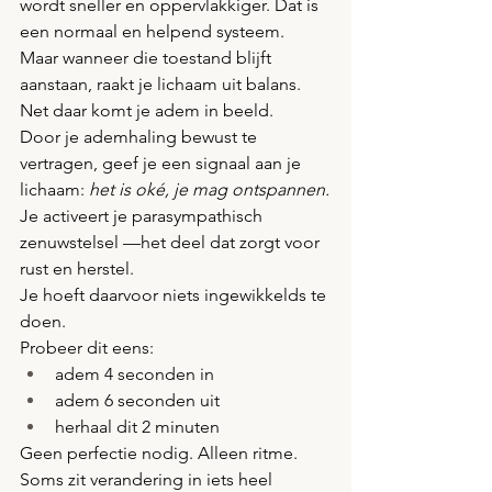
wordt sneller en oppervlakkiger. Dat is 
een normaal en helpend systeem.
Maar wanneer die toestand blijft 
aanstaan, raakt je lichaam uit balans.
Net daar komt je adem in beeld.
Door je ademhaling bewust te 
vertragen, geef je een signaal aan je 
lichaam: 
het is oké, je mag ontspannen.
Je activeert je parasympathisch 
zenuwstelsel —het deel dat zorgt voor 
rust en herstel.
Je hoeft daarvoor niets ingewikkelds te 
doen.
Probeer dit eens:
adem 4 seconden in
adem 6 seconden uit
herhaal dit 2 minuten
Geen perfectie nodig. Alleen ritme.
Soms zit verandering in iets heel 